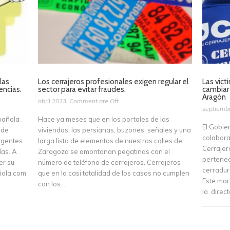
las
Los cerrajeros profesionales exigen regular el
Las víct
encias.
sector para evitar fraudes.
cambiar 
Aragón
abril 2013
,
Comment are Off
septiemb
spañola_
Hace ya meses que en los portales de las
El Gobie
 de
viviendas, las persianas, buzones, señales y una
colabora
rgentes
larga lista de elementos de nuestras calles de
Cerrajer
ías. A
Zaragoza se amontonan pegatinas con el
pertenec
er su
número de teléfono de cerrajeros. Cerrajeros
cerradur
ñola.com
que en la casi totalidad de los casos no cumplen
Este mar
con los...
la direct