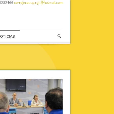
6232466
cerrajeraesp.rgh@hotmail.com
OTICIAS