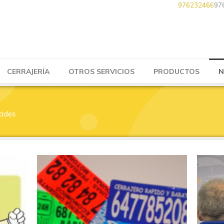
976232466
97
CERRAJERÍA
OTROS SERVICIOS
PRODUCTOS
N
dades