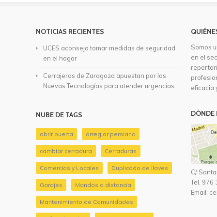
NOTICIAS RECIENTES
QUIÉNE
Somos u
UCES aconseja tomar medidas de seguridad
en el se
en el hogar
repertor
Cerrajeros de Zaragoza apuestan por las
profesio
Nuevas Tecnologías para atender urgencias.
eficacia 
DÓNDE 
NUBE DE TAGS
abrir puerta
arreglar persiana
cambiar cerradura
Cerraduras
Comercios y Locales
Duplicado de llaves
C/ Santa
Tel.
976 
Garajes
Mandos a distancia
Email:
ce
Mantenimiento de Comunidades