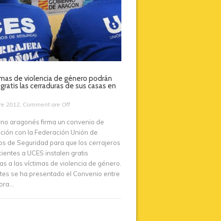
imas de violencia de género podrán
gratis las cerraduras de sus casas en
re 2012
,
Comment are Off
rno aragonés firma un convenio de
ción con la Federación Unión de
os de Seguridad para que los cerrajeros
ientes a UCES instalen gratis
as a las víctimas de violencia de género.
tes se ha presentado el Convenio entre
ora...