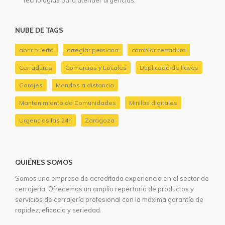
Tecnologías para atender urgencias.
NUBE DE TAGS
abrir puerta
arreglar persiana
cambiar cerradura
Cerraduras
Comercios y Locales
Duplicado de llaves
Garajes
Mandos a distancia
Mantenimiento de Comunidades
Mirillas digitales
Urgencias las 24h
Zaragoza
QUIÉNES SOMOS
Somos una empresa de acreditada experiencia en el sector de
cerrajería. Ofrecemos un amplio repertorio de productos y
servicios de cerrajería profesional con la máxima garantía de
rapidez, eficacia y seriedad.