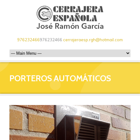
976232466
976232466
cerrajeraesp.rgh@hotmail.com
PORTEROS AUTOMÁTICOS