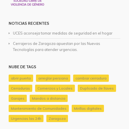
NOTICIAS RECIENTES
UCES aconseja tomar medidas de seguridad en el hogar
Cerrajeros de Zaragoza apuestan por las Nuevas
Tecnologías para atender urgencias.
NUBE DE TAGS
abrir puerta
arreglar persiana
cambiar cerradura
Cerraduras
Comercios y Locales
Duplicado de llaves
Garajes
Mandos a distancia
Mantenimiento de Comunidades
Mirillas digitales
Urgencias las 24h
Zaragoza