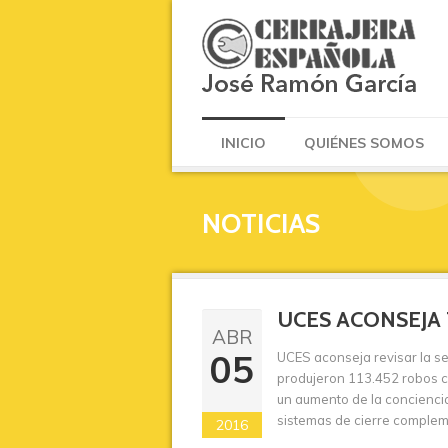
INICIO
QUIÉNES SOMOS
NOTICIAS
UCES ACONSEJA
ABR
05
UCES aconseja revisar la se
produjeron 113.452 robos c
un aumento de la conciencia
sistemas de cierre complem
2016