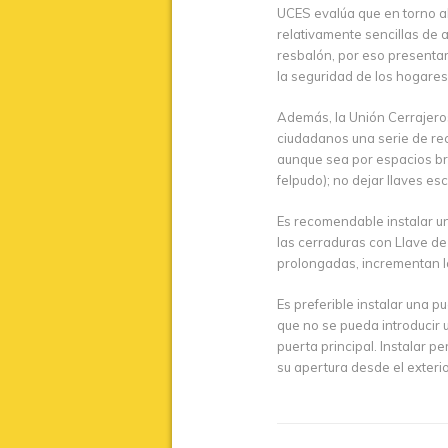
UCES evalúa que en torno al
relativamente sencillas de a
resbalón, por eso presentar
la seguridad de los hogare
Además, la Unión Cerrajero
ciudadanos una serie de rec
aunque sea por espacios bre
felpudo); no dejar llaves e
Es recomendable instalar una
las cerraduras con Llave de
prolongadas, incrementan l
Es preferible instalar una p
que no se pueda introducir 
puerta principal. Instalar p
su apertura desde el exterio