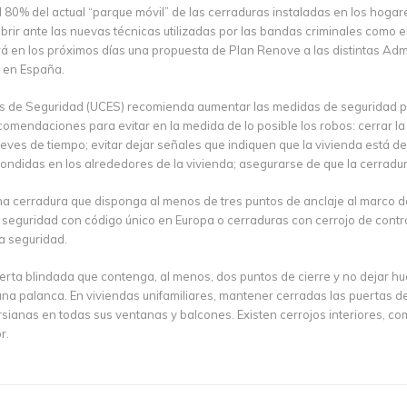
 80% del actual “parque móvil” de las cerraduras instaladas en los hoga
brir ante las nuevas técnicas utilizadas por las bandas criminales como e
á en los próximos días una propuesta de Plan Renove a las distintas Adm
s en España.
s de Seguridad (UCES) recomienda aumentar las medidas de seguridad pa
omendaciones para evitar en la medida de lo posible los robos: cerrar la
ves de tiempo; evitar dejar señales que indiquen que la vivienda está de
scondidas en los alrededores de la vivienda; asegurarse de que la cerrad
 cerradura que disponga al menos de tres puntos de anclaje al marco de la
 seguridad con código único en Europa o cerraduras con cerrojo de contro
a seguridad.
uerta blindada que contenga, al menos, dos puntos de cierre y no dejar hue
una palanca. En viviendas unifamiliares, mantener cerradas las puertas del
ersianas en todas sus ventanas y balcones. Existen cerrojos interiores, co
r.