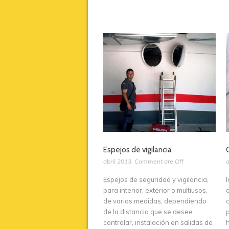
Espejos de vigilancia
abril 2013
,
Comment are Off
a
Espejos de seguridad y vigilancia,
para interior, exterior o multiusos,
de varias medidas, dependiendo
de la distancia que se desee
controlar, instalación en salidas de