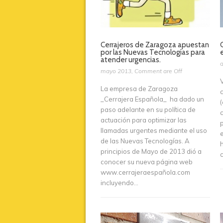
Cerrajeros de Zaragoza apuestan
por las Nuevas Tecnologías para
atender urgencias.
a
mayo 2013
,
Comment are Off
La empresa de Zaragoza
_Cerrajera Española_ ha dado un
(
paso adelante en su política de
actuación para optimizar las
p
llamadas urgentes mediante el uso
e
de las Nuevas Tecnologías. A
principios de Mayo de 2013 dió a
c
conocer su nueva página web
www.cerrajeraespañola.com
incluyendo...