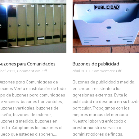
Buzones para Comunidades
Buzones de publicidad
bril 2013
,
Comment are Off
abril 2013
,
Comment are Off
Buzones para Comunidades de
Buzones de publicidad a medida,
vecinos Venta e instalación de todo
en chapa, resistente a las
tipo de buzones para comunidades
agresiones externas. Evite la
de vecinos: buzones horizontales,
publicidad no deseada en su buzó
buzones verticales, buzones de
particular. Trabajamos con las
diseño, buzones de exterior,
mejores marcas del mercado.
buzones a medida, buzones en
Nuestra labor va enfocada a
oferta. Adaptamos los buzones al
prestar nuestro servicio a
hueco que ustedes disponen,...
administradores de fincas,