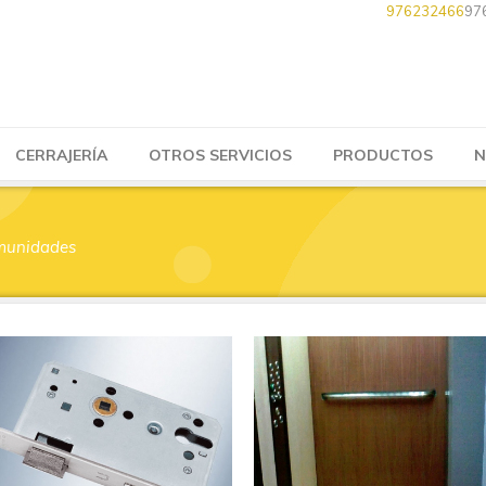
976232466
97
CERRAJERÍA
OTROS SERVICIOS
PRODUCTOS
N
omunidades