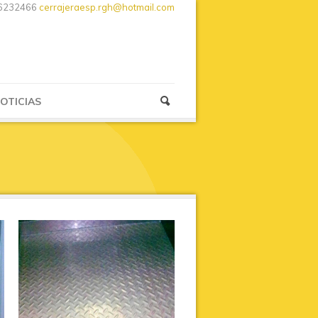
6232466
cerrajeraesp.rgh@hotmail.com
OTICIAS