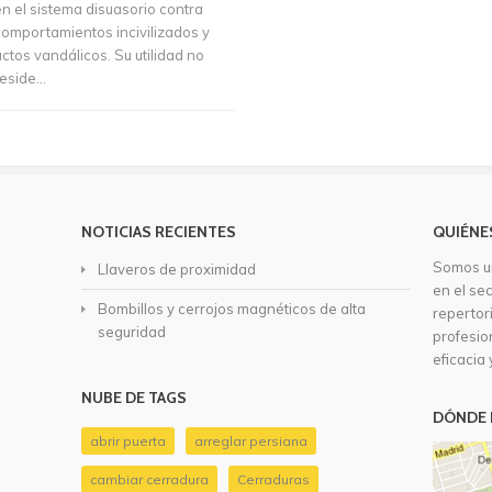
en el sistema disuasorio contra
comportamientos incivilizados y
ctos vandálicos. Su utilidad no
eside...
NOTICIAS RECIENTES
QUIÉNE
Somos u
Llaveros de proximidad
en el se
Bombillos y cerrojos magnéticos de alta
repertor
seguridad
profesio
eficacia 
NUBE DE TAGS
DÓNDE 
abrir puerta
arreglar persiana
cambiar cerradura
Cerraduras