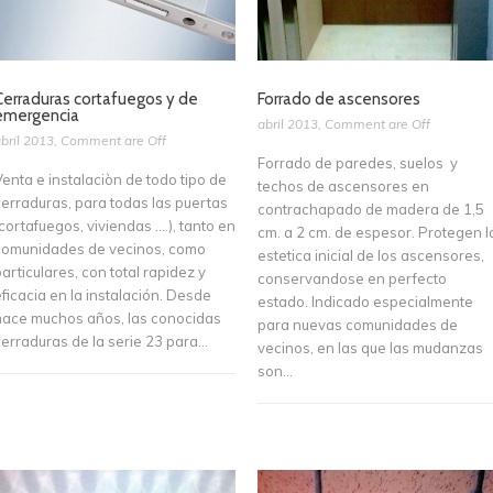
Cerraduras cortafuegos y de
Forrado de ascensores
emergencia
abril 2013
,
Comment are Off
bril 2013
,
Comment are Off
Forrado de paredes, suelos y
Venta e instalaciòn de todo tipo de
techos de ascensores en
cerraduras, para todas las puertas
contrachapado de madera de 1,5
cortafuegos, viviendas ….), tanto en
cm. a 2 cm. de espesor. Protegen l
comunidades de vecinos, como
estetica inicial de los ascensores,
articulares, con total rapidez y
conservandose en perfecto
ficacia en la instalación. Desde
estado. Indicado especialmente
hace muchos años, las conocidas
para nuevas comunidades de
erraduras de la serie 23 para...
vecinos, en las que las mudanzas
son...