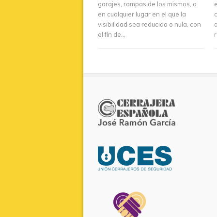
garajes, rampas de los mismos, o
en cualquier lugar en el que la
visibilidad sea reducida o nula, con
a
el fín de...
r