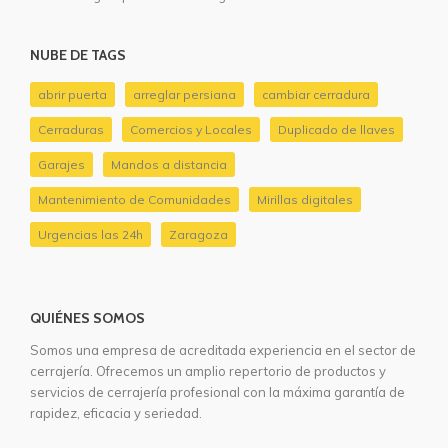
NUBE DE TAGS
abrir puerta
arreglar persiana
cambiar cerradura
Cerraduras
Comercios y Locales
Duplicado de llaves
Garajes
Mandos a distancia
Mantenimiento de Comunidades
Mirillas digitales
Urgencias las 24h
Zaragoza
QUIÉNES SOMOS
Somos una empresa de acreditada experiencia en el sector de
cerrajería. Ofrecemos un amplio repertorio de productos y
servicios de cerrajería profesional con la máxima garantía de
rapidez, eficacia y seriedad.