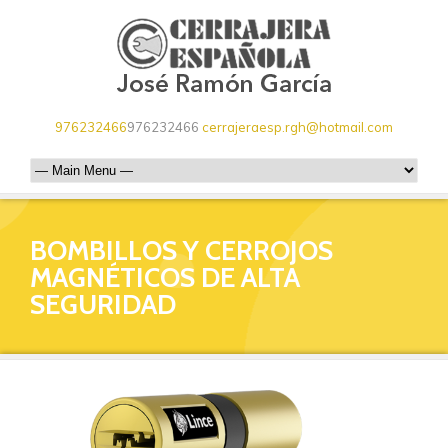
976232466
976232466
cerrajeraesp.rgh@hotmail.com
BOMBILLOS Y CERROJOS
MAGNÉTICOS DE ALTA
SEGURIDAD