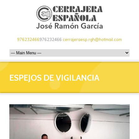
976232466
976232466
cerrajeraesp.rgh@hotmail.com
ESPEJOS DE VIGILANCIA