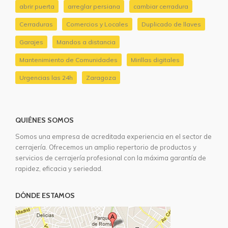
abrir puerta
arreglar persiana
cambiar cerradura
Cerraduras
Comercios y Locales
Duplicado de llaves
Garajes
Mandos a distancia
Mantenimiento de Comunidades
Mirillas digitales
Urgencias las 24h
Zaragoza
QUIÉNES SOMOS
Somos una empresa de acreditada experiencia en el sector de
cerrajería. Ofrecemos un amplio repertorio de productos y
servicios de cerrajería profesional con la máxima garantía de
rapidez, eficacia y seriedad.
DÓNDE ESTAMOS