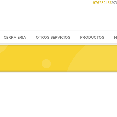
976232466
97
CERRAJERÍA
OTROS SERVICIOS
PRODUCTOS
N