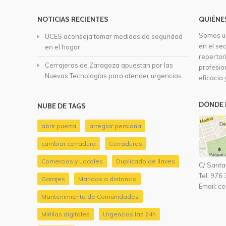
NOTICIAS RECIENTES
QUIÉNE
Somos u
UCES aconseja tomar medidas de seguridad
en el se
en el hogar
repertor
Cerrajeros de Zaragoza apuestan por las
profesio
Nuevas Tecnologías para atender urgencias.
eficacia 
DÓNDE 
NUBE DE TAGS
abrir puerta
arreglar persiana
cambiar cerradura
Cerraduras
Comercios y Locales
Duplicado de llaves
C/ Santa
Tel.
976 
Garajes
Mandos a distancia
Email:
ce
Mantenimiento de Comunidades
Mirillas digitales
Urgencias las 24h