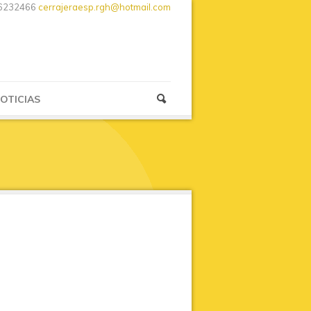
6232466
cerrajeraesp.rgh@hotmail.com
OTICIAS