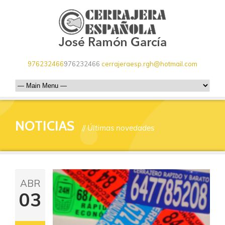
976232466
976232466
cerrajeraesp.rgh@hotmail.com
NOTICIAS
// Últimas novedades
ABR
03