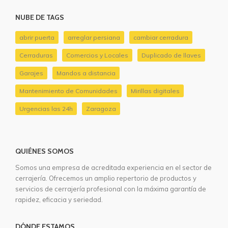
NUBE DE TAGS
abrir puerta
arreglar persiana
cambiar cerradura
Cerraduras
Comercios y Locales
Duplicado de llaves
Garajes
Mandos a distancia
Mantenimiento de Comunidades
Mirillas digitales
Urgencias las 24h
Zaragoza
QUIÉNES SOMOS
Somos una empresa de acreditada experiencia en el sector de
cerrajería. Ofrecemos un amplio repertorio de productos y
servicios de cerrajería profesional con la máxima garantía de
rapidez, eficacia y seriedad.
DÓNDE ESTAMOS