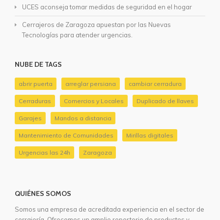
UCES aconseja tomar medidas de seguridad en el hogar
Cerrajeros de Zaragoza apuestan por las Nuevas
Tecnologías para atender urgencias.
NUBE DE TAGS
abrir puerta
arreglar persiana
cambiar cerradura
Cerraduras
Comercios y Locales
Duplicado de llaves
Garajes
Mandos a distancia
Mantenimiento de Comunidades
Mirillas digitales
Urgencias las 24h
Zaragoza
QUIÉNES SOMOS
Somos una empresa de acreditada experiencia en el sector de
cerrajería. Ofrecemos un amplio repertorio de productos y