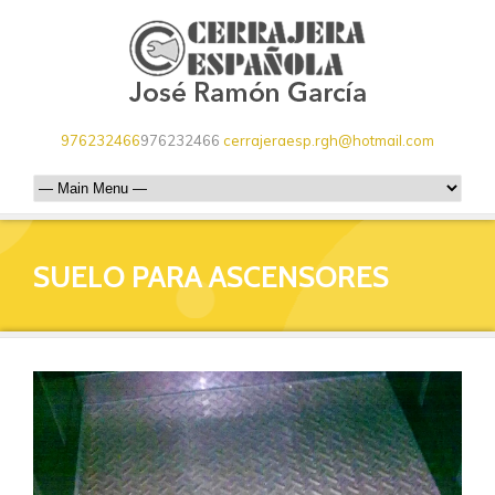
976232466
976232466
cerrajeraesp.rgh@hotmail.com
SUELO PARA ASCENSORES