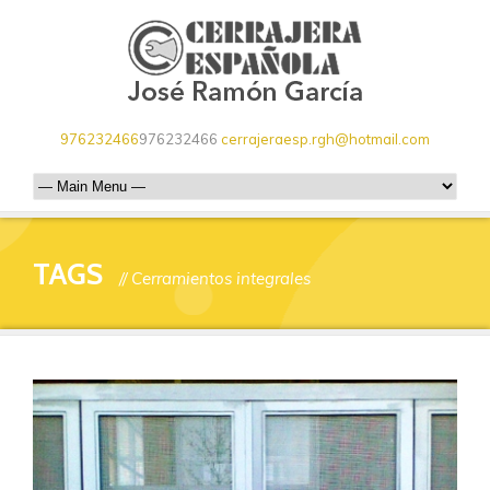
976232466
976232466
cerrajeraesp.rgh@hotmail.com
TAGS
// Cerramientos integrales