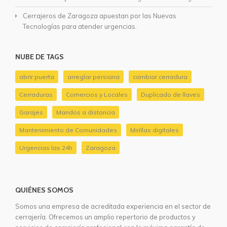
Cerrajeros de Zaragoza apuestan por las Nuevas
Tecnologías para atender urgencias.
NUBE DE TAGS
abrir puerta
arreglar persiana
cambiar cerradura
Cerraduras
Comercios y Locales
Duplicado de llaves
Garajes
Mandos a distancia
Mantenimiento de Comunidades
Mirillas digitales
Urgencias las 24h
Zaragoza
QUIÉNES SOMOS
Somos una empresa de acreditada experiencia en el sector de
cerrajería. Ofrecemos un amplio repertorio de productos y