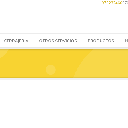
976232466
97
CERRAJERÍA
OTROS SERVICIOS
PRODUCTOS
N