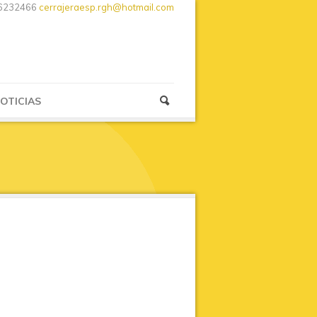
6232466
cerrajeraesp.rgh@hotmail.com
OTICIAS