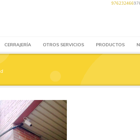
976232466
97
CERRAJERÍA
OTROS SERVICIOS
PRODUCTOS
N
ad