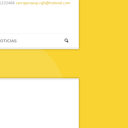
6232466
cerrajeraesp.rgh@hotmail.com
OTICIAS