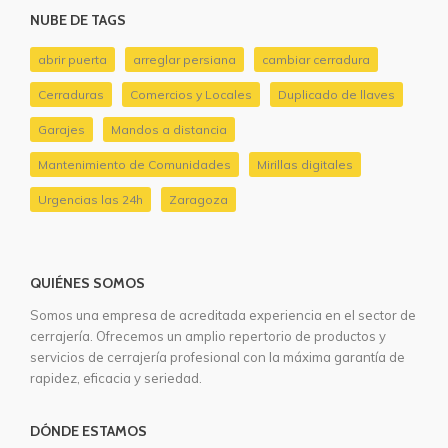
NUBE DE TAGS
abrir puerta
arreglar persiana
cambiar cerradura
Cerraduras
Comercios y Locales
Duplicado de llaves
Garajes
Mandos a distancia
Mantenimiento de Comunidades
Mirillas digitales
Urgencias las 24h
Zaragoza
QUIÉNES SOMOS
Somos una empresa de acreditada experiencia en el sector de
cerrajería. Ofrecemos un amplio repertorio de productos y
servicios de cerrajería profesional con la máxima garantía de
rapidez, eficacia y seriedad.
DÓNDE ESTAMOS