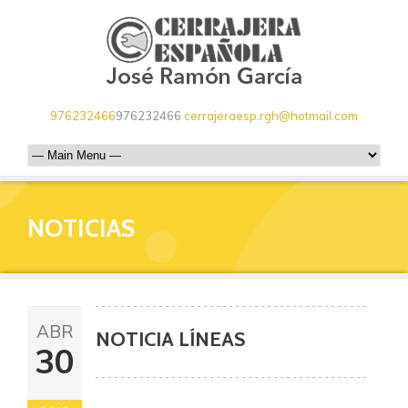
976232466
976232466
cerrajeraesp.rgh@hotmail.com
NOTICIAS
ABR
NOTICIA LÍNEAS
30