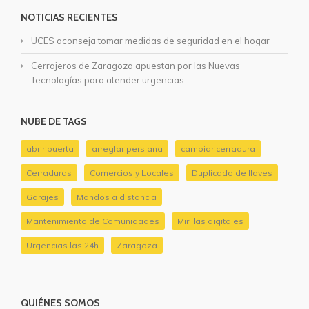
NOTICIAS RECIENTES
UCES aconseja tomar medidas de seguridad en el hogar
Cerrajeros de Zaragoza apuestan por las Nuevas
Tecnologías para atender urgencias.
NUBE DE TAGS
abrir puerta
arreglar persiana
cambiar cerradura
Cerraduras
Comercios y Locales
Duplicado de llaves
Garajes
Mandos a distancia
Mantenimiento de Comunidades
Mirillas digitales
Urgencias las 24h
Zaragoza
QUIÉNES SOMOS