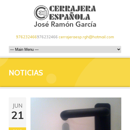
976232466
976232466
cerrajeraesp.rgh@hotmail.com
NOTICIAS
JUN
21