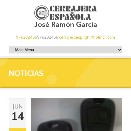
976232466
976232466
cerrajeraesp.rgh@hotmail.com
NOTICIAS
JUN
14