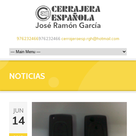
976232466
976232466
cerrajeraesp.rgh@hotmail.com
NOTICIAS
JUN
14