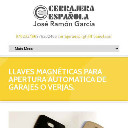
976232466
976232466
cerrajeraesp.rgh@hotmail.com
LLAVES MAGNÉTICAS PARA
APERTURA AUTOMATICA DE
GARAJES O VERJAS.